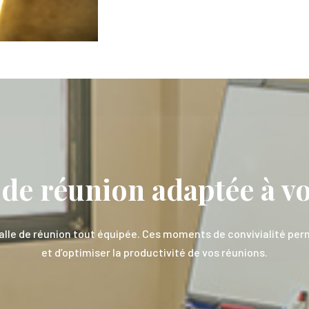
 de réunion adaptée à v
le de réunion tout équipée. Ces moments de convivialité perme
et d’optimiser la productivité de vos réunions.