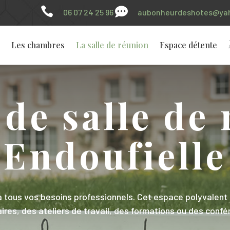


06 07 24 25 96
aubonheurdeshotes@yah
Les chambres
La salle de réunion
Espace détente
de salle de
Endoufielle
à tous vos besoins professionnels. Cet espace polyvalent 
ires, des ateliers de travail, des formations ou des confé