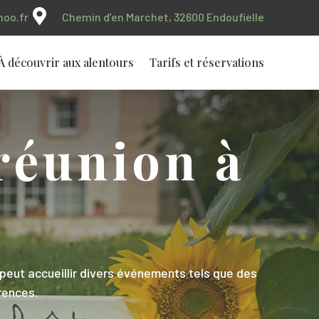

oo.fr
Chemin d’en Marchet, 32600 Endoufielle
À découvrir aux alentours
Tarifs et réservations
 réunion à
peut accueillir divers événements tels que des
rences.